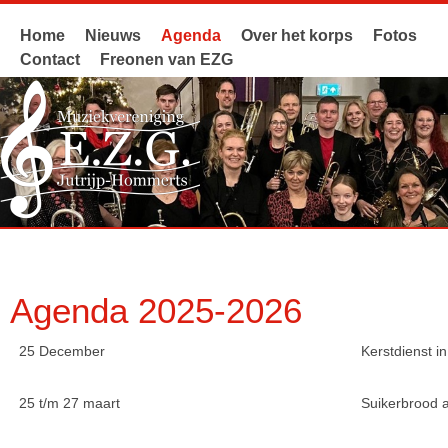
Home
Nieuws
Agenda
Over het korps
Fotos
Contact
Freonen van EZG
Agenda 2025-2026
25 December
Kerstdienst i
25 t/m 27 maart
Suikerbrood a